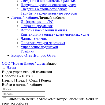
Сведения о выполняемых работах
Порядок и условия оказания услуг
Сведения о стоимости работ
Тарифы на коммунальные ресурсы
Личный кабинет
Личный кабинет
Информация по Л/С
Общая информация
История начислений и оплат
Квитанция на оплату коммунальных услуг
Данные счетчиков
Оплатить услуги через сайт
Управление подпиской
Графики
Вопрос-Ответ
Вопрос-Ответ
ООО "Новая Ижора"
Дома
Видео
←
Назад
Видео управляющей компании
Новости 1 - 10 из 0
Начало | Пред. | | След. | Конец
Войти в личный кабинет
Запомнить меня на этом компьютере
Запомнить меня на
этом устройстве